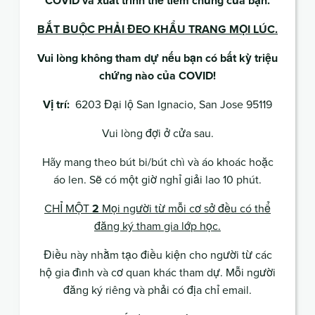
COVID và xuất trình thẻ tiêm chủng của bạn.
BẮT BUỘC PHẢI ĐEO KHẨU TRANG MỌI LÚC.
Vui lòng không tham dự nếu bạn có bất kỳ triệu
chứng nào của COVID!
Vị trí:
6203 Đại lộ San Ignacio, San Jose 95119
Vui lòng đợi ở cửa sau.
Hãy mang theo bút bi/bút chì và áo khoác hoặc
áo len. Sẽ có một giờ nghỉ giải lao 10 phút.
CHỈ MỘT
2
Mọi người từ mỗi cơ sở đều có thể
đăng ký tham gia lớp học.
Điều này nhằm tạo điều kiện cho người từ các
hộ gia đình và cơ quan khác tham dự. Mỗi người
đăng ký riêng và phải có địa chỉ email.