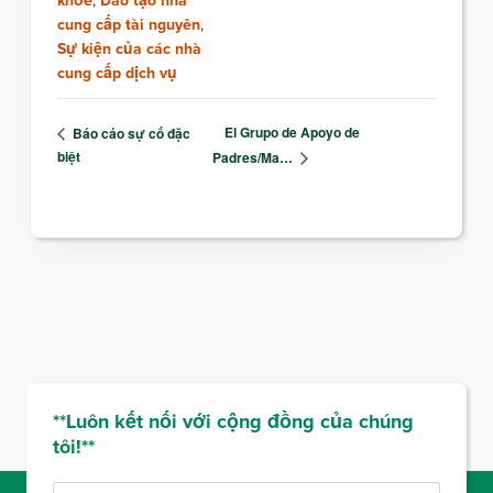
cung cấp tài nguyên
,
Sự kiện của các nhà
cung cấp dịch vụ
El Grupo de Apoyo de
Báo cáo sự cố đặc
biệt
Padres/Ma…
**Luôn kết nối với cộng đồng của chúng
tôi!**