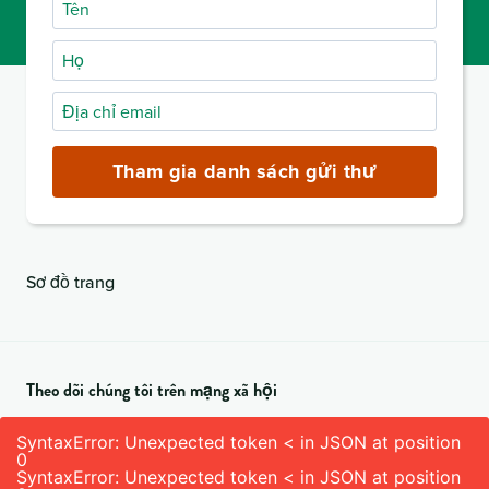
Tên
Họ
Địa
chỉ
email
Tham gia danh sách gửi thư
(bắt
buộc)
Sơ đồ trang
Theo dõi chúng tôi trên mạng xã hội
SyntaxError: Unexpected token < in JSON at position
0
SyntaxError: Unexpected token < in JSON at position