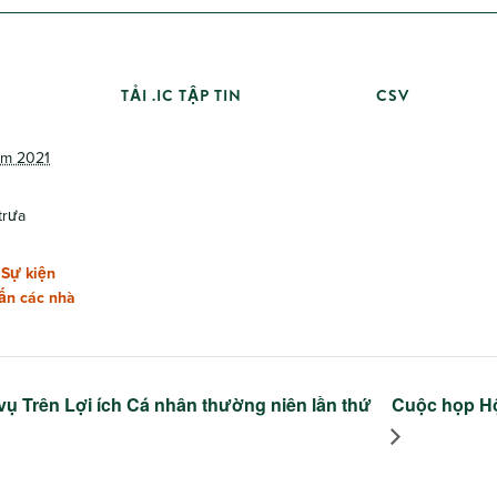
TẢI .IC TẬP TIN
CSV
ăm 2021
trưa
,
Sự kiện
ấn các nhà
vụ Trên Lợi ích Cá nhân thường niên lần thứ
Cuộc họp Hộ