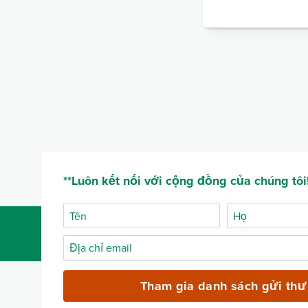
**Luôn kết nối với cộng đồng của chúng tôi!
Tên
Họ
Địa
chỉ
email
Tham gia danh sách gửi thư
(bắt