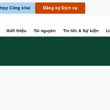
họp Công khai
Đăng ký Dịch vụ
Giới thiệu
Tài nguyên
Tin tức
& Sự kiện
L