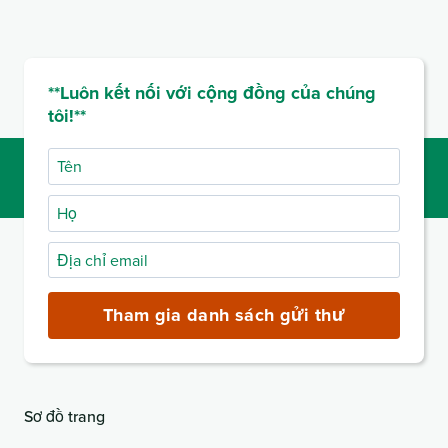
**Luôn kết nối với cộng đồng của chúng
tôi!**
Tên
Họ
Địa
chỉ
email
Tham gia danh sách gửi thư
(bắt
buộc)
Sơ đồ trang