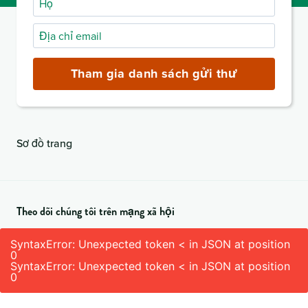
Địa
chỉ
email
Tham gia danh sách gửi thư
(bắt
buộc)
Sơ đồ trang
Theo dõi chúng tôi trên mạng xã hội
SyntaxError: Unexpected token < in JSON at position
0
SyntaxError: Unexpected token < in JSON at position
0