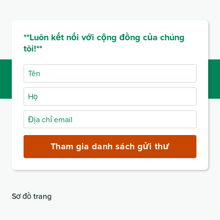
**Luôn kết nối với cộng đồng của chúng
tôi!**
Tên
Họ
Địa
chỉ
email
Tham gia danh sách gửi thư
(bắt
buộc)
Sơ đồ trang