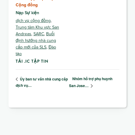
Cộng đồng
Nạp Sự kiện
dịch vụ cộng đồng
,
Trung tâm Khu vực San
Andreas
,
SARC
,
Buổi
định hướng nhà cung
cấp mới của SLS
,
Đào
tạo
TẢI .IC TẬP TIN
Nhóm hỗ trợ phụ huynh
Ủy ban tư vấn nhà cung cấp
dịch vụ…
San Jose…