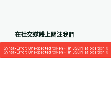
在社交媒體上關注我們
SyntaxError: Unexpected token < in JSON at position 0
SyntaxError: Unexpected token < in JSON at position 0