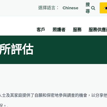
搜
選擇語言：
Chinese
尋
客戶
照護者
服務
服務供應
所評估
I/DD) 人士及其家庭提供了自願和保密地參與調查的機會，以
況。.