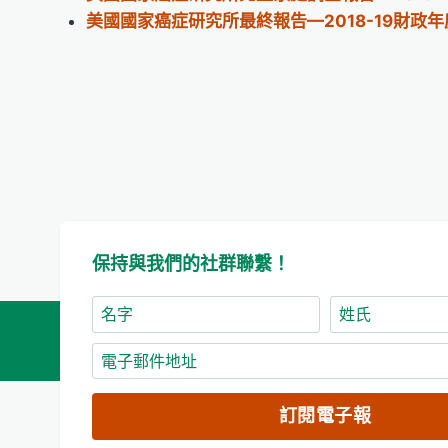
美國國家癌症研究所最終報告—2018-19財政年
保持與我們的社群聯繫！
名
姓
字
氏
電
子
郵
訂閱電子報
件