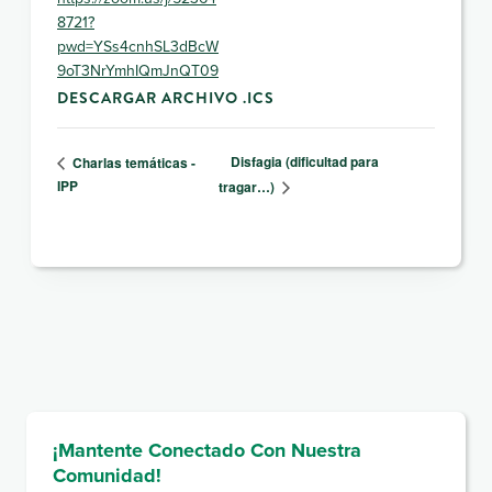
8721?
pwd=YSs4cnhSL3dBcW
9oT3NrYmhIQmJnQT09
DESCARGAR ARCHIVO .ICS
Disfagia (dificultad para
Charlas temáticas -
IPP
tragar…)
¡Mantente Conectado Con Nuestra
Comunidad!