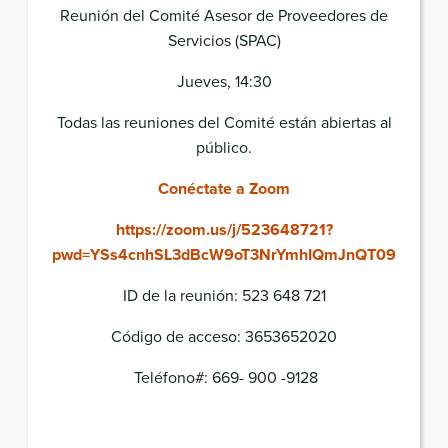
Reunión del Comité Asesor de Proveedores de
Servicios (SPAC)
Jueves, 14:30
Todas las reuniones del Comité están abiertas al
público.
Conéctate a Zoom
https://zoom.us/j/523648721?
pwd=YSs4cnhSL3dBcW9oT3NrYmhIQmJnQT09
ID de la reunión: 523 648 721
Código de acceso: 3653652020
Teléfono#:
669- 900 -9128