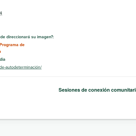
24
de direccionará su imagen?:
Programa de
n
dia
-de-autodeterminación/
Sesiones de conexión comunita