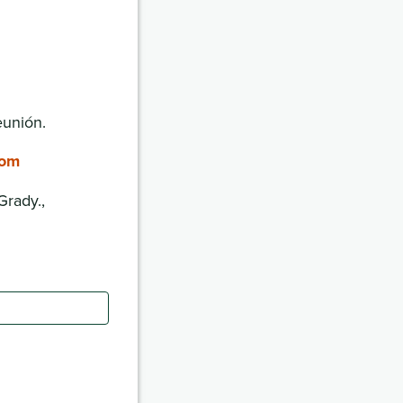
eunión.
oom
Grady.,