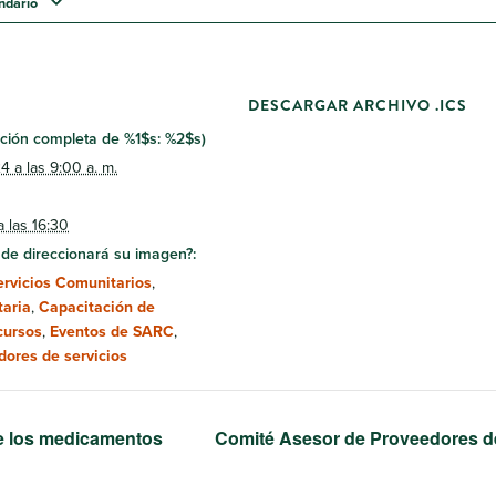
endario
DESCARGAR ARCHIVO .ICS
ipción completa de %1$s: %2$s)
 a las 9:00 a. m.
a las 16:30
de direccionará su imagen?:
ervicios Comunitarios
,
aria
,
Capacitación de
cursos
,
Eventos de SARC
,
dores de servicios
e los medicamentos
Comité Asesor de Proveedores 