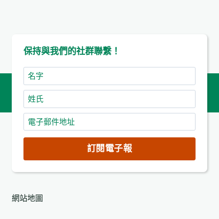
保持與我們的社群聯繫！
名
字
姓
氏
電
子
郵
訂閱電子報
件
地
址
網站地圖
(必
填)