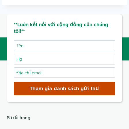
**Luôn kết nối với cộng đồng của chúng
tôi!**
Tên
Họ
Địa
chỉ
email
Tham gia danh sách gửi thư
(bắt
buộc)
Sơ đồ trang