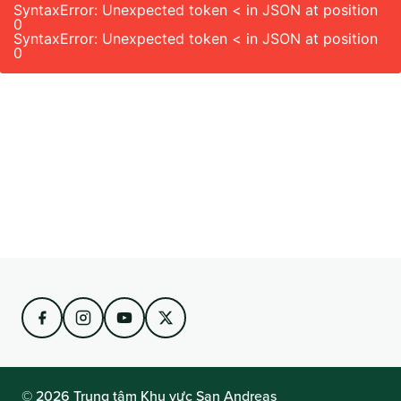
SyntaxError: Unexpected token < in JSON at position
0
SyntaxError: Unexpected token < in JSON at position
0
© 2026 Trung tâm Khu vực San Andreas