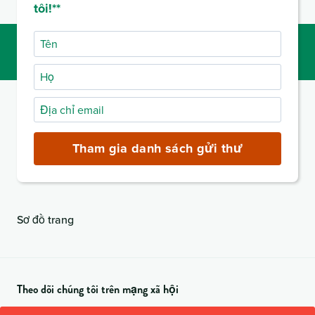
tôi!**
Tên
Họ
Địa
chỉ
email
Tham gia danh sách gửi thư
(bắt
buộc)
Sơ đồ trang
Theo dõi chúng tôi trên mạng xã hội