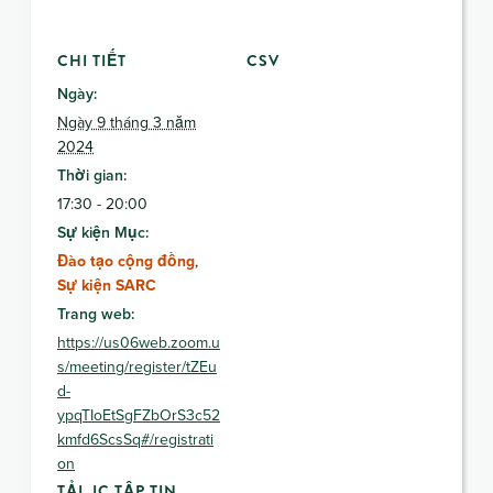
CHI TIẾT
CSV
Ngày:
Ngày 9 tháng 3 năm
2024
Thời gian:
17:30 - 20:00
Sự kiện Mục:
Đào tạo cộng đồng
,
Sự kiện SARC
Trang web:
https://us06web.zoom.u
s/meeting/register/tZEu
d-
ypqTIoEtSgFZbOrS3c52
kmfd6ScsSq#/registrati
on
TẢI .IC TẬP TIN