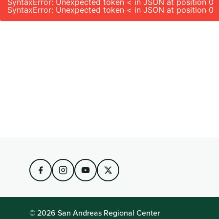
SyntaxError: Unexpected token < in JSON at position 0
SyntaxError: Unexpected token < in JSON at position 0
© 2026 San Andreas Regional Center