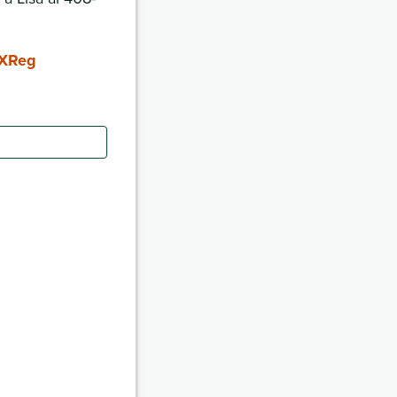
SXReg