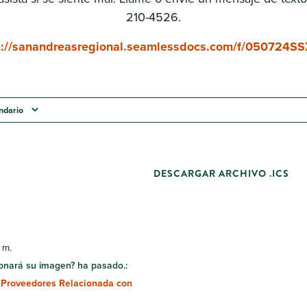
210-4526.
s://sanandreasregional.seamlessdocs.com/f/050724S
endario
DESCARGAR ARCHIVO .ICS
 m.
onará su imagen? ha pasado.:
 Proveedores Relacionada con