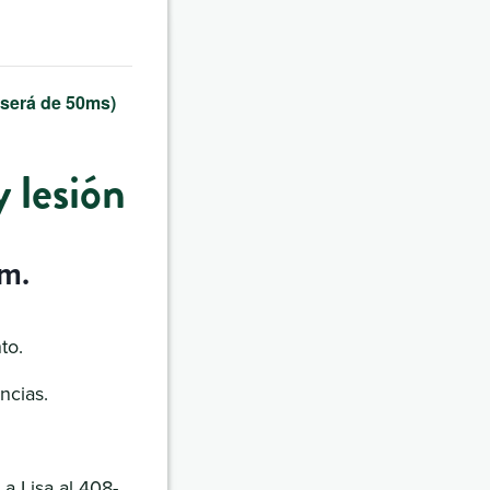
 será de 50ms)
 lesión
 m.
to.
ncias.
 a Lisa al 408-